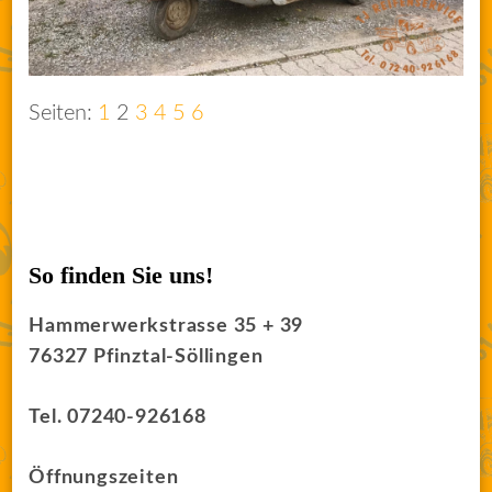
Seiten:
1
2
3
4
5
6
So finden Sie uns!
Hammerwerkstrasse 35 + 39
76327 Pfinztal-Söllingen
Tel. 07240-926168
Öffnungszeiten