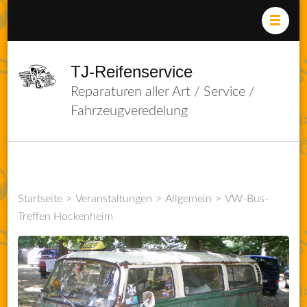
Zum
Inhalt
springen
(Enter
TJ-Reifenservice
drücken)
Reparaturen aller Art / Service /
Fahrzeugveredelung
Startseite
>
Veranstaltungen
>
Allgemein
>
VW-Bus-
Treffen Hockenheim