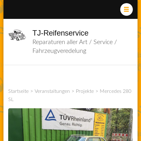
Zum
Inhalt
springen
(Enter
TJ-Reifenservice
drücken)
Reparaturen aller Art / Service /
Fahrzeugveredelung
Startseite
>
Veranstaltungen
>
Projekte
>
Mercedes 280
SL